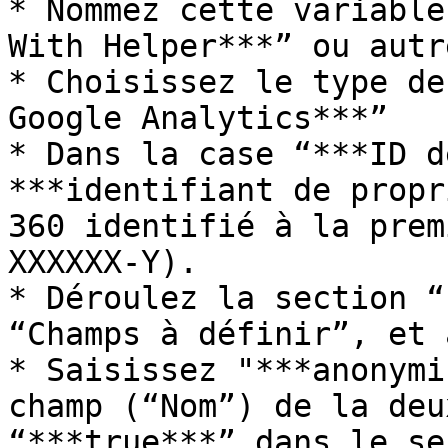
* Nommez cette variable
With Helper***” ou autr
* Choisissez le type de
Google Analytics***”

* Dans la case “***ID d
***identifiant de propr
360 identifié à la prem
XXXXXX-Y).

* Déroulez la section “
“Champs à définir”, et 
* Saisissez "***anonymi
champ (“Nom”) de la deu
“***true***” dans le se