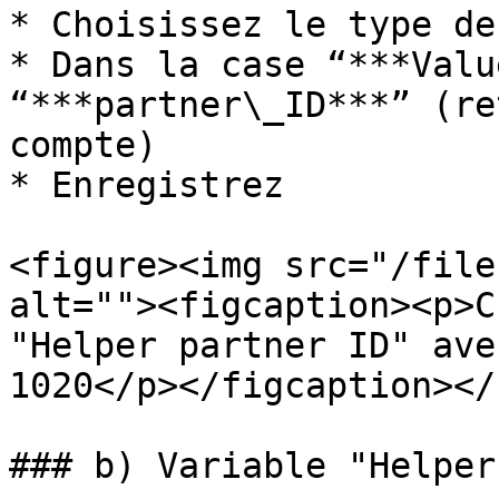
* Choisissez le type de
* Dans la case “***Valu
“***partner\_ID***” (re
compte)

* Enregistrez

<figure><img src="/file
alt=""><figcaption><p>C
"Helper partner ID" ave
1020</p></figcaption></
### b) Variable "Helper